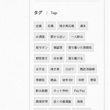
タグ
Tags
会食
石橋
焼き鳥石橋
週末
お洒落
駅から近い
一人飲み
和モダン
個室席
落ち着いた雰囲気
野菜巻き
日本酒
落ち着ける
女子会
焼き鳥
ひばり
西武池袋線
雰囲気
絶品
徒歩3分
砂肝
野菜
飲み放題
ネット予約
Pay Pay
西東京市
近くの居酒屋
焼鳥