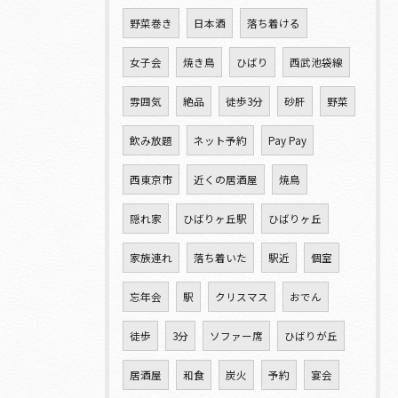
野菜巻き
日本酒
落ち着ける
女子会
焼き鳥
ひばり
西武池袋線
雰囲気
絶品
徒歩3分
砂肝
野菜
飲み放題
ネット予約
Pay Pay
西東京市
近くの居酒屋
焼鳥
隠れ家
ひばりヶ丘駅
ひばりヶ丘
家族連れ
落ち着いた
駅近
個室
忘年会
駅
クリスマス
おでん
徒歩
3分
ソファー席
ひばりが丘
居酒屋
和食
炭火
予約
宴会