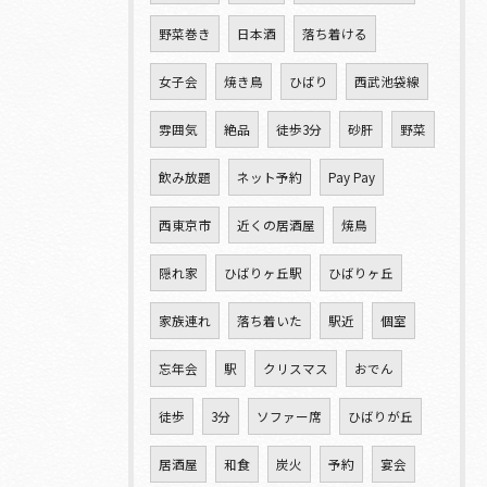
野菜巻き
日本酒
落ち着ける
女子会
焼き鳥
ひばり
西武池袋線
雰囲気
絶品
徒歩3分
砂肝
野菜
飲み放題
ネット予約
Pay Pay
西東京市
近くの居酒屋
焼鳥
隠れ家
ひばりヶ丘駅
ひばりヶ丘
家族連れ
落ち着いた
駅近
個室
忘年会
駅
クリスマス
おでん
徒歩
3分
ソファー席
ひばりが丘
居酒屋
和食
炭火
予約
宴会