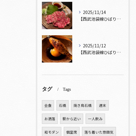
2025/11/14
【西武池袋線ひばりヶ丘駅】から徒歩5分🚶
2025/11/12
【西武池袋線ひばりヶ丘駅】から徒歩5分圏内🚶‍♀️！
タグ
Tags
会食
石橋
焼き鳥石橋
週末
お洒落
駅から近い
一人飲み
和モダン
個室席
落ち着いた雰囲気