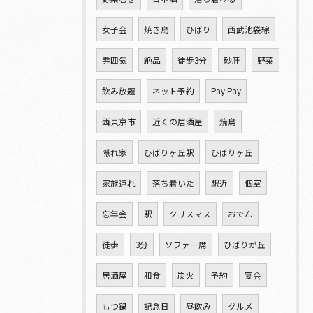
女子会
焼き鳥
ひばり
西武池袋線
雰囲気
絶品
徒歩3分
砂肝
野菜
飲み放題
ネット予約
Pay Pay
西東京市
近くの居酒屋
焼鳥
隠れ家
ひばりヶ丘駅
ひばりヶ丘
家族連れ
落ち着いた
駅近
個室
忘年会
駅
クリスマス
おでん
徒歩
3分
ソファー席
ひばりが丘
居酒屋
和食
炭火
予約
宴会
もつ鍋
記念日
昼飲み
グルメ