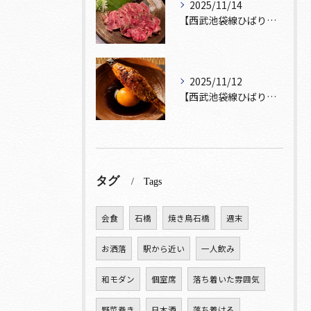
2025/11/14
【西武池袋線ひばりヶ丘駅】から徒歩5分🚶
2025/11/12
【西武池袋線ひばりヶ丘駅】から徒歩5分圏内🚶‍♀️！
タグ
Tags
会食
石橋
焼き鳥石橋
週末
お洒落
駅から近い
一人飲み
和モダン
個室席
落ち着いた雰囲気
野菜巻き
日本酒
落ち着ける