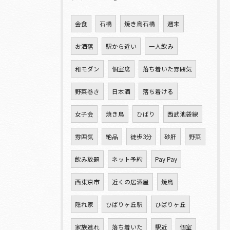
会食
石橋
焼き鳥石橋
週末
お洒落
駅から近い
一人飲み
和モダン
個室席
落ち着いた雰囲気
野菜巻き
日本酒
落ち着ける
女子会
焼き鳥
ひばり
西武池袋線
雰囲気
絶品
徒歩3分
砂肝
野菜
飲み放題
ネット予約
Pay Pay
西東京市
近くの居酒屋
焼鳥
隠れ家
ひばりヶ丘駅
ひばりヶ丘
家族連れ
落ち着いた
駅近
個室