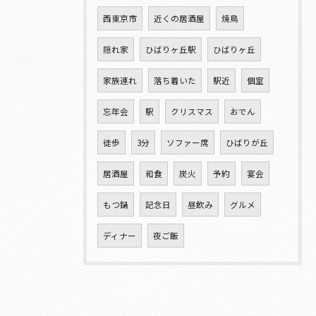
西東京市
近くの居酒屋
焼鳥
隠れ家
ひばりヶ丘駅
ひばりヶ丘
家族連れ
落ち着いた
駅近
個室
忘年会
駅
クリスマス
おでん
徒歩
3分
ソファー席
ひばりが丘
居酒屋
和食
炭火
予約
宴会
もつ鍋
記念日
昼飲み
グルメ
ディナー
夜ご飯