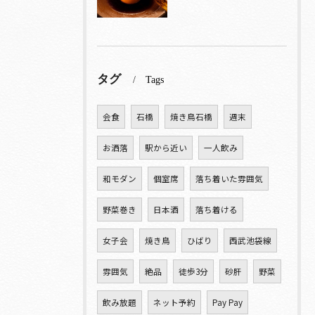
タグ
Tags
会食
石橋
焼き鳥石橋
週末
お洒落
駅から近い
一人飲み
和モダン
個室席
落ち着いた雰囲気
野菜巻き
日本酒
落ち着ける
女子会
焼き鳥
ひばり
西武池袋線
雰囲気
絶品
徒歩3分
砂肝
野菜
飲み放題
ネット予約
Pay Pay