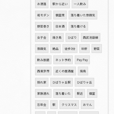
お洒落
駅から近い
一人飲み
和モダン
個室席
落ち着いた雰囲気
野菜巻き
日本酒
落ち着ける
女子会
焼き鳥
ひばり
西武池袋線
雰囲気
絶品
徒歩3分
砂肝
野菜
飲み放題
ネット予約
Pay Pay
西東京市
近くの居酒屋
焼鳥
隠れ家
ひばりヶ丘駅
ひばりヶ丘
家族連れ
落ち着いた
駅近
個室
忘年会
駅
クリスマス
おでん