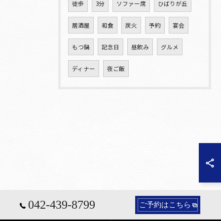
徒歩
3分
ソファー席
ひばりが丘
居酒屋
和食
炭火
予約
宴会
もつ鍋
記念日
昼飲み
グルメ
ディナー
夜ご飯
042-439-8799
ご予約はこちら