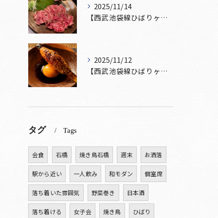
2025/11/14
【西武池袋線ひばりヶ丘駅】から徒歩5分🚶
2025/11/12
【西武池袋線ひばりヶ丘駅】から徒歩5分圏内🚶‍♀️！
タグ
Tags
会食
石橋
焼き鳥石橋
週末
お洒落
駅から近い
一人飲み
和モダン
個室席
落ち着いた雰囲気
野菜巻き
日本酒
落ち着ける
女子会
焼き鳥
ひばり