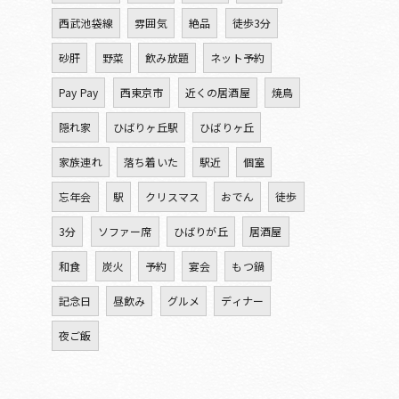
西武池袋線
雰囲気
絶品
徒歩3分
砂肝
野菜
飲み放題
ネット予約
Pay Pay
西東京市
近くの居酒屋
焼鳥
隠れ家
ひばりヶ丘駅
ひばりヶ丘
家族連れ
落ち着いた
駅近
個室
忘年会
駅
クリスマス
おでん
徒歩
3分
ソファー席
ひばりが丘
居酒屋
和食
炭火
予約
宴会
もつ鍋
記念日
昼飲み
グルメ
ディナー
夜ご飯