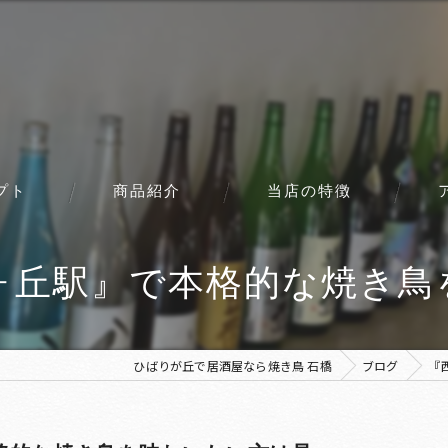
プト
商品紹介
当店の特徴
コース
丘駅』で本格的な焼き鳥を
ひばりが丘で居酒屋なら焼き鳥 石橋
ブログ
『