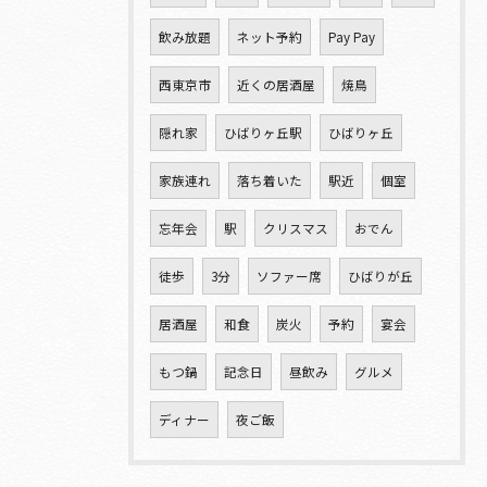
飲み放題
ネット予約
Pay Pay
西東京市
近くの居酒屋
焼鳥
隠れ家
ひばりヶ丘駅
ひばりヶ丘
家族連れ
落ち着いた
駅近
個室
忘年会
駅
クリスマス
おでん
徒歩
3分
ソファー席
ひばりが丘
居酒屋
和食
炭火
予約
宴会
もつ鍋
記念日
昼飲み
グルメ
ディナー
夜ご飯