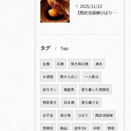
2025/11/12
【西武池袋線ひばりヶ丘駅】から徒歩5分圏内🚶‍♀️！
タグ
Tags
会食
石橋
焼き鳥石橋
週末
お洒落
駅から近い
一人飲み
和モダン
個室席
落ち着いた雰囲気
野菜巻き
日本酒
落ち着ける
女子会
焼き鳥
ひばり
西武池袋線
雰囲気
絶品
徒歩3分
砂肝
野菜