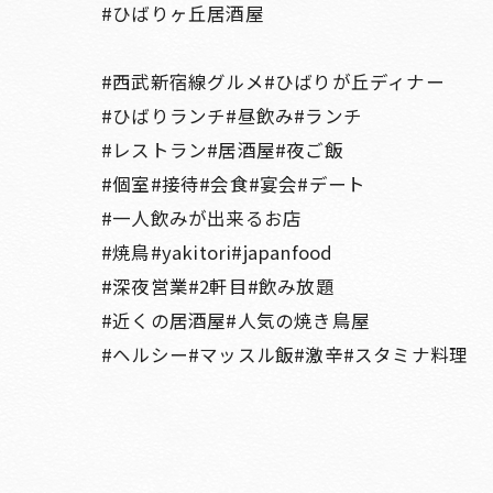
#ひばりヶ丘居酒屋
#西武新宿線グルメ#ひばりが丘ディナー
#ひばりランチ#昼飲み#ランチ
#レストラン#居酒屋#夜ご飯
#個室#接待#会食#宴会#デート
#一人飲みが出来るお店
#焼鳥#yakitori#japanfood
#深夜営業#2軒目#飲み放題
#近くの居酒屋#人気の焼き鳥屋
#ヘルシー#マッスル飯#激辛#スタミナ料理