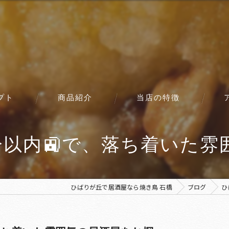
プト
商品紹介
当店の特徴
コース
以内🚉で、落ち着いた雰囲
ひばりが丘で居酒屋なら焼き鳥 石橋
ブログ
ひ