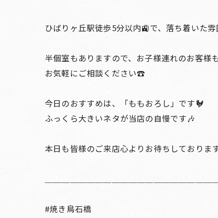
ひばりヶ丘駅徒歩5分以内🚉で、落ち着いた
半個室もありますので、お子様連れのお客様
お気軽にご相談ください☎️
今日のおすすめは、「ももおろし」です🐓
ふっくら大きいネタが当店の自慢です🎶
本日も皆様のご来店心よりお待ちしております
＿＿＿＿＿＿＿＿＿＿＿＿＿＿＿＿＿＿＿＿
#焼き鳥石橋