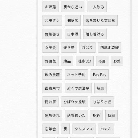
お洒落
駅から近い
一人飲み
和モダン
個室席
落ち着いた雰囲気
野菜巻き
日本酒
落ち着ける
女子会
焼き鳥
ひばり
西武池袋線
雰囲気
絶品
徒歩3分
砂肝
野菜
飲み放題
ネット予約
Pay Pay
西東京市
近くの居酒屋
焼鳥
隠れ家
ひばりヶ丘駅
ひばりヶ丘
家族連れ
落ち着いた
駅近
個室
忘年会
駅
クリスマス
おでん