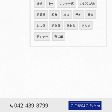
徒歩
3分
ソファー席
ひばりが丘
居酒屋
和食
炭火
予約
宴会
もつ鍋
記念日
昼飲み
グルメ
ディナー
夜ご飯
042-439-8799
ご予約はこちら