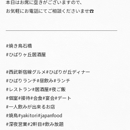
本日はお席に空きがございますので、
お気軽にお電話にてご相談くださいませ☎️
＿＿＿＿＿＿＿＿＿＿＿＿＿＿＿＿＿＿＿＿＿＿＿＿
#焼き鳥石橋
#ひばりヶ丘居酒屋
#西武新宿線グルメ#ひばりが丘ディナー
#ひばりランチ#昼飲み#ランチ
#レストラン#居酒屋#夜ご飯
#個室#接待#会食#宴会#デート
#一人飲みが出来るお店
#焼鳥#yakitori#japanfood
#深夜営業#2軒目#飲み放題