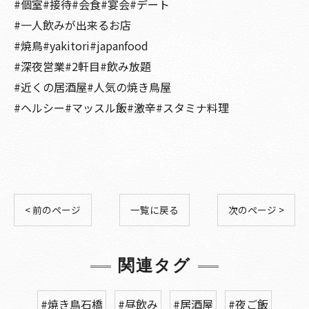
#個室#接待#会食#宴会#デート
#一人飲みが出来るお店
#焼鳥#yakitori#japanfood
#深夜営業#2軒目#飲み放題
#近くの居酒屋#人気の焼き鳥屋
#ヘルシー#マッスル飯#激辛#スタミナ料理
< 前のページ
一覧に戻る
次のページ >
関連タグ
#焼き鳥石橋
#昼飲み
#居酒屋
#夜ご飯