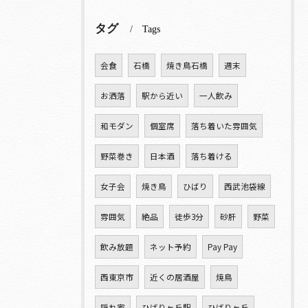
タグ
Tags
会食
石橋
焼き鳥石橋
週末
お洒落
駅から近い
一人飲み
和モダン
個室席
落ち着いた雰囲気
野菜巻き
日本酒
落ち着ける
女子会
焼き鳥
ひばり
西武池袋線
雰囲気
絶品
徒歩3分
砂肝
野菜
飲み放題
ネット予約
Pay Pay
西東京市
近くの居酒屋
焼鳥
隠れ家
ひばりヶ丘駅
ひばりヶ丘