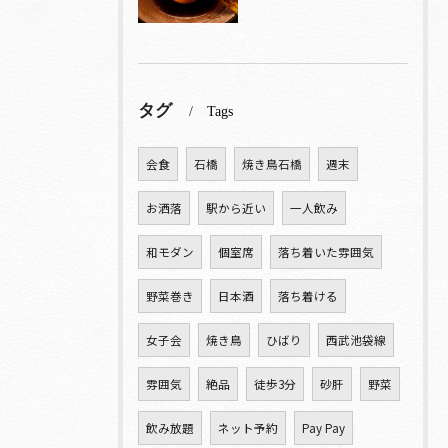
タグ
Tags
会食
石橋
焼き鳥石橋
週末
お洒落
駅から近い
一人飲み
和モダン
個室席
落ち着いた雰囲気
野菜巻き
日本酒
落ち着ける
女子会
焼き鳥
ひばり
西武池袋線
雰囲気
絶品
徒歩3分
砂肝
野菜
飲み放題
ネット予約
Pay Pay