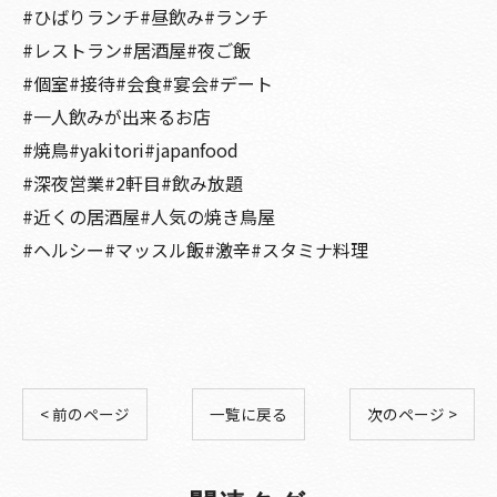
#ひばりランチ#昼飲み#ランチ
#レストラン#居酒屋#夜ご飯
#個室#接待#会食#宴会#デート
#一人飲みが出来るお店
#焼鳥#yakitori#japanfood
#深夜営業#2軒目#飲み放題
#近くの居酒屋#人気の焼き鳥屋
#ヘルシー#マッスル飯#激辛#スタミナ料理
< 前のページ
一覧に戻る
次のページ >