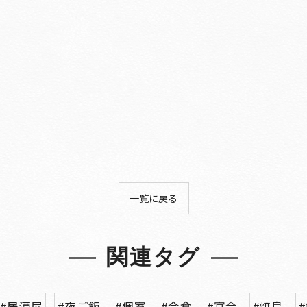
一覧に戻る
関連タグ
#居酒屋
#夜ご飯
#個室
#会食
#宴会
#焼鳥