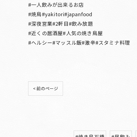
#一人飲みが出来るお店
#焼鳥#yakitori#japanfood
#深夜営業#2軒目#飲み放題
#近くの居酒屋#人気の焼き鳥屋
#ヘルシー#マッスル飯#激辛#スタミナ料理
< 前のページ
#焼き鳥石橋
#昼飲み