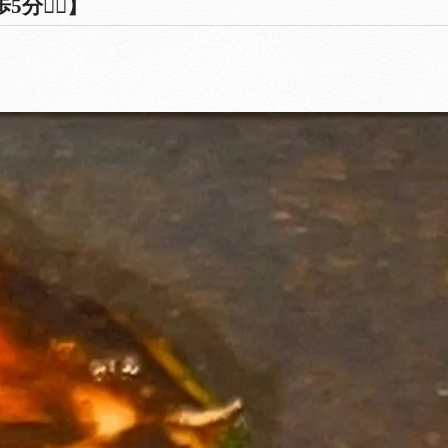
🚶‍♀️】