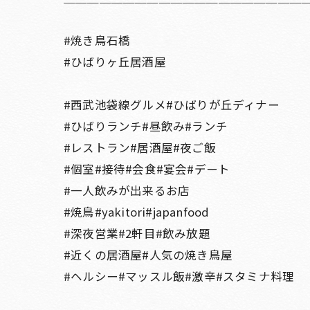
#焼き鳥石橋
#ひばりヶ丘居酒屋
#西武池袋線グルメ#ひばりが丘ディナー
#ひばりランチ#昼飲み#ランチ
#レストラン#居酒屋#夜ご飯
#個室#接待#会食#宴会#デート
#一人飲みが出来るお店
#焼鳥#yakitori#japanfood
#深夜営業#2軒目#飲み放題
#近くの居酒屋#人気の焼き鳥屋
#ヘルシー#マッスル飯#激辛#スタミナ料理