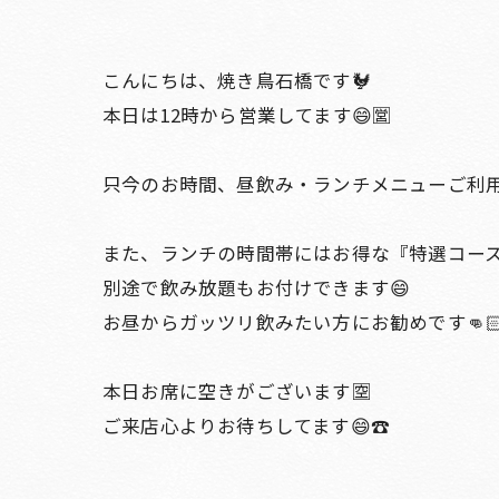
こんにちは、焼き鳥石橋です🐓
本日は12時から営業してます😄🈺
只今のお時間、昼飲み・ランチメニューご利用頂け
また、ランチの時間帯にはお得な『特選コース 税
別途で飲み放題もお付けできます😄
お昼からガッツリ飲みたい方にお勧めです👊🏻
本日お席に空きがございます🈳
ご来店心よりお待ちしてます😄☎️
＿＿＿＿＿＿＿＿＿＿＿＿＿＿＿＿＿＿＿＿