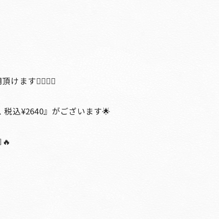
ます👍🏻✨✨
込¥2640』がございます🌟
🔥
＿＿＿＿