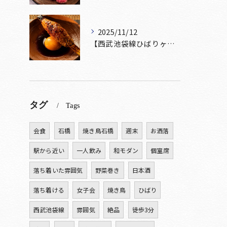
2025/11/12
【西武池袋線ひばりヶ丘駅】から徒歩5分圏内🚶‍♀️！
タグ
Tags
会食
石橋
焼き鳥石橋
週末
お洒落
駅から近い
一人飲み
和モダン
個室席
落ち着いた雰囲気
野菜巻き
日本酒
落ち着ける
女子会
焼き鳥
ひばり
西武池袋線
雰囲気
絶品
徒歩3分