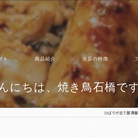
プト
商品紹介
当店の特徴
コース
んにちは、焼き鳥石橋です
ひばりが丘で居酒屋