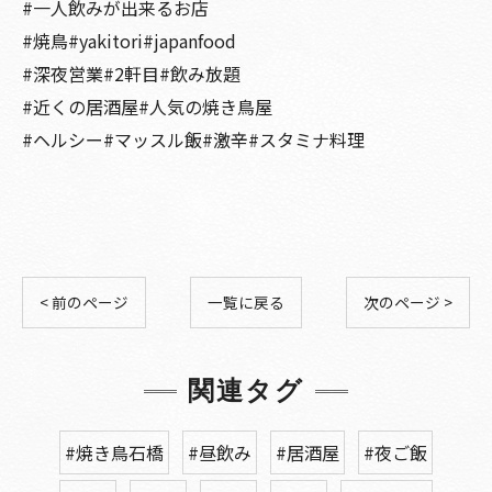
#一人飲みが出来るお店
#焼鳥#yakitori#japanfood
#深夜営業#2軒目#飲み放題
#近くの居酒屋#人気の焼き鳥屋
#ヘルシー#マッスル飯#激辛#スタミナ料理
< 前のページ
一覧に戻る
次のページ >
関連タグ
#焼き鳥石橋
#昼飲み
#居酒屋
#夜ご飯