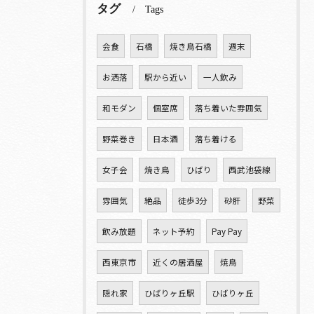
タグ
Tags
会食
石橋
焼き鳥石橋
週末
お洒落
駅から近い
一人飲み
和モダン
個室席
落ち着いた雰囲気
野菜巻き
日本酒
落ち着ける
女子会
焼き鳥
ひばり
西武池袋線
雰囲気
絶品
徒歩3分
砂肝
野菜
飲み放題
ネット予約
Pay Pay
西東京市
近くの居酒屋
焼鳥
隠れ家
ひばりヶ丘駅
ひばりヶ丘