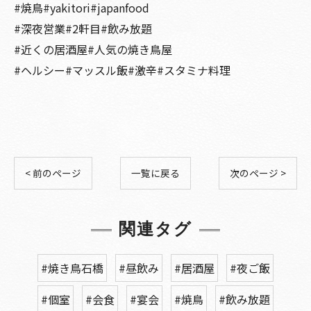
#焼鳥#yakitori#japanfood
#深夜営業#2軒目#飲み放題
#近くの居酒屋#人気の焼き鳥屋
#ヘルシー#マッスル飯#激辛#スタミナ料理
< 前のページ
一覧に戻る
次のページ >
関連タグ
#焼き鳥石橋
#昼飲み
#居酒屋
#夜ご飯
#個室
#会食
#宴会
#焼鳥
#飲み放題