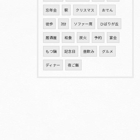
忘年会
駅
クリスマス
おでん
徒歩
3分
ソファー席
ひばりが丘
居酒屋
和食
炭火
予約
宴会
もつ鍋
記念日
昼飲み
グルメ
ディナー
夜ご飯