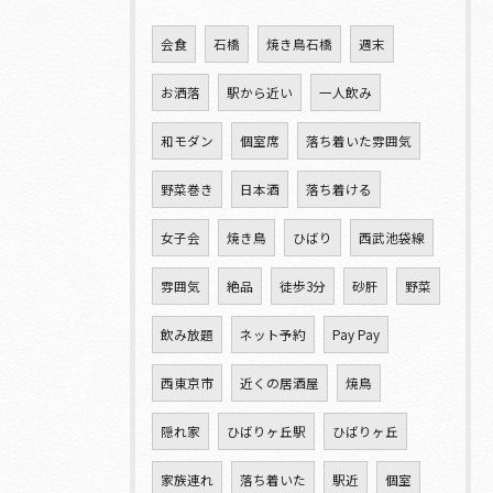
会食
石橋
焼き鳥石橋
週末
お洒落
駅から近い
一人飲み
和モダン
個室席
落ち着いた雰囲気
野菜巻き
日本酒
落ち着ける
女子会
焼き鳥
ひばり
西武池袋線
雰囲気
絶品
徒歩3分
砂肝
野菜
飲み放題
ネット予約
Pay Pay
西東京市
近くの居酒屋
焼鳥
隠れ家
ひばりヶ丘駅
ひばりヶ丘
家族連れ
落ち着いた
駅近
個室