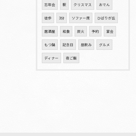
忘年会
駅
クリスマス
おでん
徒歩
3分
ソファー席
ひばりが丘
居酒屋
和食
炭火
予約
宴会
もつ鍋
記念日
昼飲み
グルメ
ディナー
夜ご飯