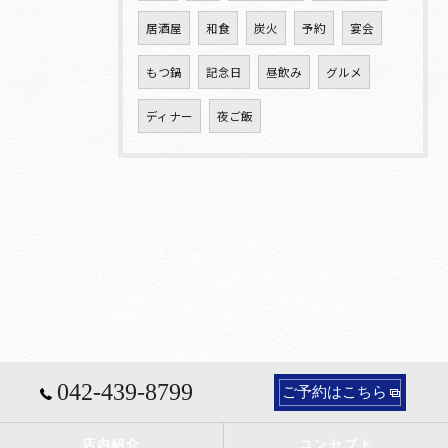
居酒屋
和食
炭火
予約
宴会
もつ鍋
記念日
昼飲み
グルメ
ディナー
夜ご飯
042-439-8799
ご予約はこちら
店内紹介
コンセプト