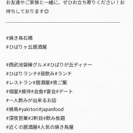
お友達やご家族と一緒に、ぜひお立ち寄りください！お
待ちしております😊
＿＿＿＿＿＿＿＿＿＿＿＿＿＿＿＿＿＿＿＿＿＿＿＿
#焼き鳥石橋
#ひばりヶ丘居酒屋
#西武池袋線グルメ#ひばりが丘ディナー
#ひばりランチ#昼飲み#ランチ
#レストラン#居酒屋#夜ご飯
#個室#接待#会食#宴会#デート
#一人飲みが出来るお店
#焼鳥#yakitori#japanfood
#深夜営業#2軒目#飲み放題
#近くの居酒屋#人気の焼き鳥屋