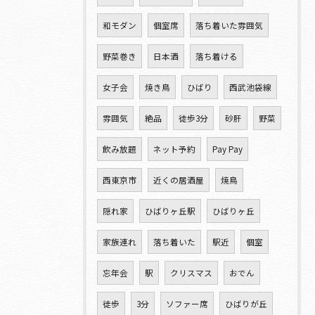
和モダン
個室席
落ち着いた雰囲気
野菜巻き
日本酒
落ち着ける
女子会
焼き鳥
ひばり
西武池袋線
雰囲気
絶品
徒歩3分
砂肝
野菜
飲み放題
ネット予約
Pay Pay
西東京市
近くの居酒屋
焼鳥
隠れ家
ひばりヶ丘駅
ひばりヶ丘
家族連れ
落ち着いた
駅近
個室
忘年会
駅
クリスマス
おでん
徒歩
3分
ソファー席
ひばりが丘