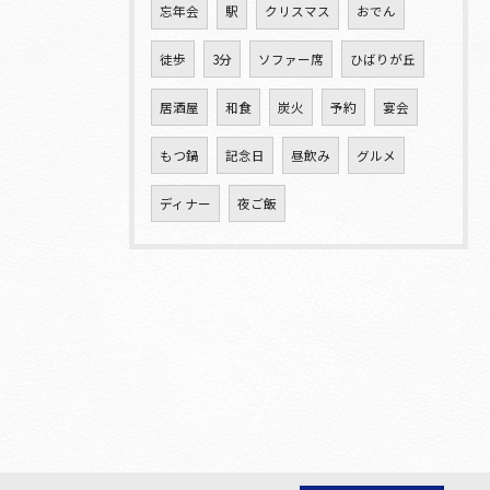
忘年会
駅
クリスマス
おでん
徒歩
3分
ソファー席
ひばりが丘
居酒屋
和食
炭火
予約
宴会
もつ鍋
記念日
昼飲み
グルメ
ディナー
夜ご飯