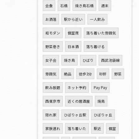
会食
石橋
焼き鳥石橋
週末
お洒落
駅から近い
一人飲み
和モダン
個室席
落ち着いた雰囲気
野菜巻き
日本酒
落ち着ける
女子会
焼き鳥
ひばり
西武池袋線
雰囲気
絶品
徒歩3分
砂肝
野菜
飲み放題
ネット予約
Pay Pay
西東京市
近くの居酒屋
焼鳥
隠れ家
ひばりヶ丘駅
ひばりヶ丘
家族連れ
落ち着いた
駅近
個室