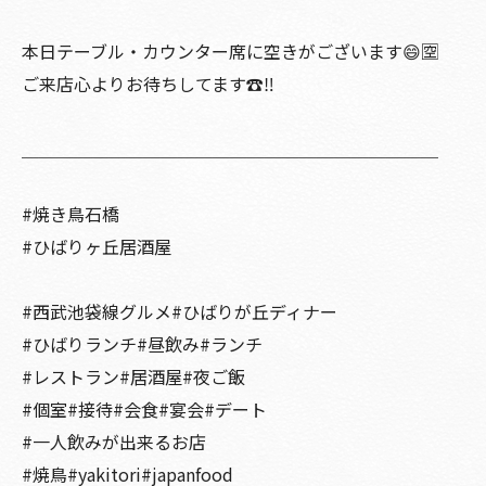
本日テーブル・カウンター席に空きがございます😄🈳
ご来店心よりお待ちしてます☎️‼️
＿＿＿＿＿＿＿＿＿＿＿＿＿＿＿＿＿＿＿＿＿＿＿＿
#焼き鳥石橋
#ひばりヶ丘居酒屋
#西武池袋線グルメ#ひばりが丘ディナー
#ひばりランチ#昼飲み#ランチ
#レストラン#居酒屋#夜ご飯
#個室#接待#会食#宴会#デート
#一人飲みが出来るお店
#焼鳥#yakitori#japanfood