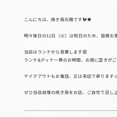
こんにちは、焼き鳥石橋です🐓☀️
明々後日の11日（火）は祝日のため、皆様お
当店はランチから営業します🈺
ランチ&ディナー帯のお時間、お席に空きがござ
テイクアウトもお電話、又は来店で承ります☺️
ぜひ当店自慢の焼き鳥をお店、ご自宅で召し上がっ
＿＿＿＿＿＿＿＿＿＿＿＿＿＿＿＿＿＿＿＿