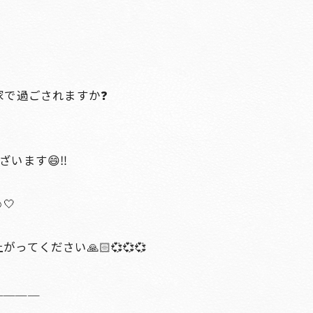
家で過ごされますか❓
います😄‼️
🤍
てください🙏🏻💞💞💞
＿＿＿＿