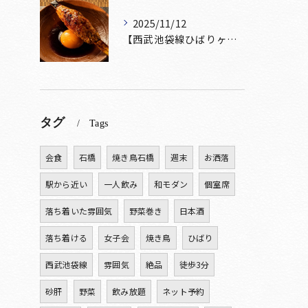
2025/11/12
【西武池袋線ひばりヶ丘駅】から徒歩5分圏内🚶‍♀️！
タグ
Tags
会食
石橋
焼き鳥石橋
週末
お洒落
駅から近い
一人飲み
和モダン
個室席
落ち着いた雰囲気
野菜巻き
日本酒
落ち着ける
女子会
焼き鳥
ひばり
西武池袋線
雰囲気
絶品
徒歩3分
砂肝
野菜
飲み放題
ネット予約