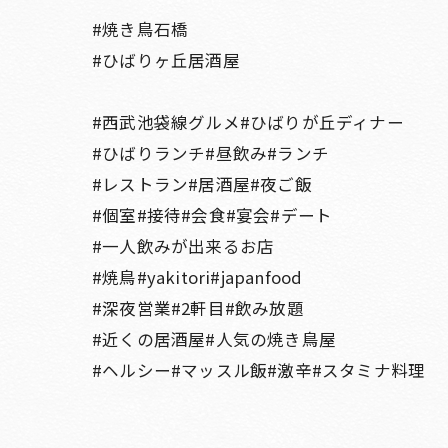
#焼き鳥石橋
#ひばりヶ丘居酒屋
#西武池袋線グルメ#ひばりが丘ディナー
#ひばりランチ#昼飲み#ランチ
#レストラン#居酒屋#夜ご飯
#個室#接待#会食#宴会#デート
#一人飲みが出来るお店
#焼鳥#yakitori#japanfood
#深夜営業#2軒目#飲み放題
#近くの居酒屋#人気の焼き鳥屋
#ヘルシー#マッスル飯#激辛#スタミナ料理