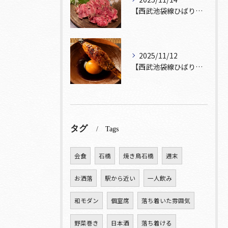
【西武池袋線ひばりヶ丘駅】から徒歩5分🚶
2025/11/12
【西武池袋線ひばりヶ丘駅】から徒歩5分圏内🚶‍♀️！
タグ
Tags
会食
石橋
焼き鳥石橋
週末
お洒落
駅から近い
一人飲み
和モダン
個室席
落ち着いた雰囲気
野菜巻き
日本酒
落ち着ける