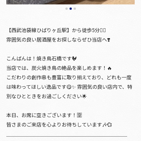
【西武池袋線ひばりヶ丘駅】から徒歩5分🚶‍♀️
雰囲気の良い居酒屋をお探しならぜひ当店へ❣️
こんばんは！焼き鳥石橋です🐓
当店では、炭火焼き鳥の絶品を楽しめます！🔥
こだわりの創作串も豊富に取り揃えており、どれも一度
は味わってほしい逸品です😋✨ 雰囲気の良い店内で、特
別なひとときをお過ごしください🌟
本日、お席に空きございます！🈳
皆さまのご来店を心よりお待ちしています🎶💞
＿＿＿＿＿＿＿＿＿＿＿＿＿＿＿＿＿＿＿＿＿＿＿＿