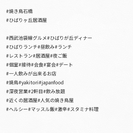
#焼き鳥石橋
#ひばりヶ丘居酒屋
#西武池袋線グルメ#ひばりが丘ディナー
#ひばりランチ#昼飲み#ランチ
#レストラン#居酒屋#夜ご飯
#個室#接待#会食#宴会#デート
#一人飲みが出来るお店
#焼鳥#yakitori#japanfood
#深夜営業#2軒目#飲み放題
#近くの居酒屋#人気の焼き鳥屋
#ヘルシー#マッスル飯#激辛#スタミナ料理