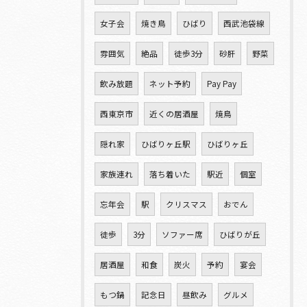
女子会
焼き鳥
ひばり
西武池袋線
雰囲気
絶品
徒歩3分
砂肝
野菜
飲み放題
ネット予約
Pay Pay
西東京市
近くの居酒屋
焼鳥
隠れ家
ひばりヶ丘駅
ひばりヶ丘
家族連れ
落ち着いた
駅近
個室
忘年会
駅
クリスマス
おでん
徒歩
3分
ソファー席
ひばりが丘
居酒屋
和食
炭火
予約
宴会
もつ鍋
記念日
昼飲み
グルメ