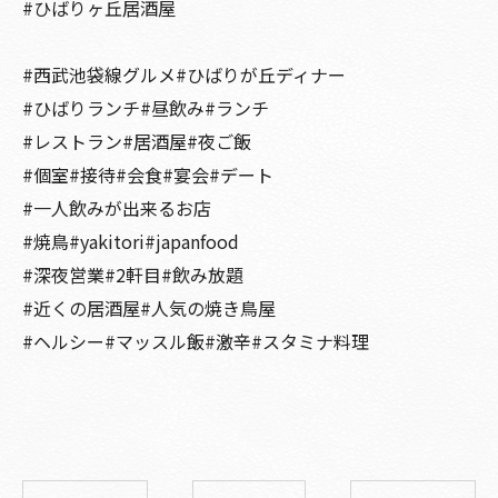
#ひばりヶ丘居酒屋
#西武池袋線グルメ#ひばりが丘ディナー
#ひばりランチ#昼飲み#ランチ
#レストラン#居酒屋#夜ご飯
#個室#接待#会食#宴会#デート
#一人飲みが出来るお店
#焼鳥#yakitori#japanfood
#深夜営業#2軒目#飲み放題
#近くの居酒屋#人気の焼き鳥屋
#ヘルシー#マッスル飯#激辛#スタミナ料理