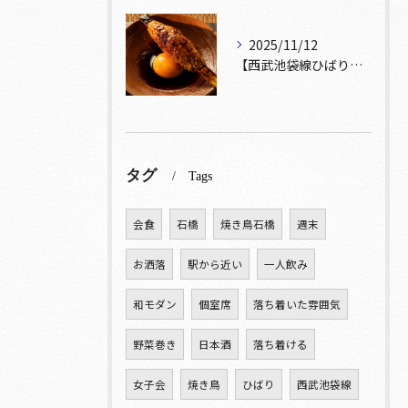
2025/11/12
【西武池袋線ひばりヶ丘駅】から徒歩5分圏内🚶‍♀️！
タグ
Tags
会食
石橋
焼き鳥石橋
週末
お洒落
駅から近い
一人飲み
和モダン
個室席
落ち着いた雰囲気
野菜巻き
日本酒
落ち着ける
女子会
焼き鳥
ひばり
西武池袋線