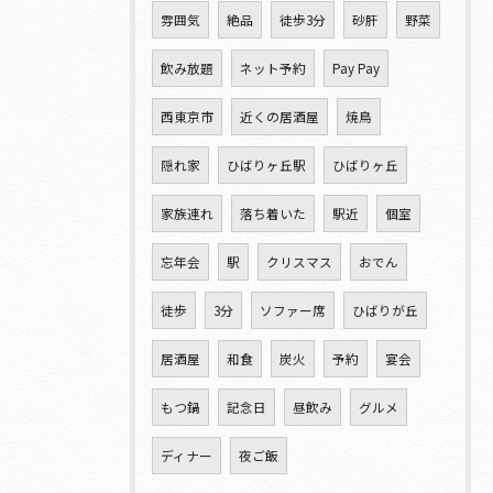
雰囲気
絶品
徒歩3分
砂肝
野菜
飲み放題
ネット予約
Pay Pay
西東京市
近くの居酒屋
焼鳥
隠れ家
ひばりヶ丘駅
ひばりヶ丘
家族連れ
落ち着いた
駅近
個室
忘年会
駅
クリスマス
おでん
徒歩
3分
ソファー席
ひばりが丘
居酒屋
和食
炭火
予約
宴会
もつ鍋
記念日
昼飲み
グルメ
ディナー
夜ご飯