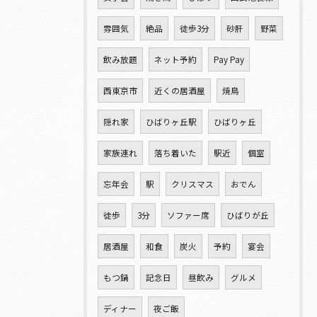
雰囲気
絶品
徒歩3分
砂肝
野菜
飲み放題
ネット予約
Pay Pay
西東京市
近くの居酒屋
焼鳥
隠れ家
ひばりヶ丘駅
ひばりヶ丘
家族連れ
落ち着いた
駅近
個室
忘年会
駅
クリスマス
おでん
徒歩
3分
ソファー席
ひばりが丘
居酒屋
和食
炭火
予約
宴会
もつ鍋
記念日
昼飲み
グルメ
ディナー
夜ご飯