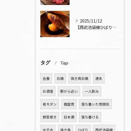
2025/11/12
【西武池袋線ひばりヶ丘駅】から徒歩5分圏内🚶‍♀️！
タグ
Tags
会食
石橋
焼き鳥石橋
週末
お洒落
駅から近い
一人飲み
和モダン
個室席
落ち着いた雰囲気
野菜巻き
日本酒
落ち着ける
女子会
焼き鳥
ひばり
西武池袋線