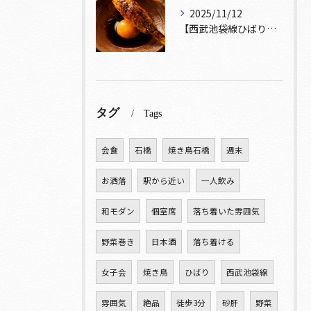
2025/11/12
【西武池袋線ひばりヶ丘駅】から徒歩5分圏内🚶‍♀️！
タグ
Tags
会食
石橋
焼き鳥石橋
週末
お洒落
駅から近い
一人飲み
和モダン
個室席
落ち着いた雰囲気
野菜巻き
日本酒
落ち着ける
女子会
焼き鳥
ひばり
西武池袋線
雰囲気
絶品
徒歩3分
砂肝
野菜