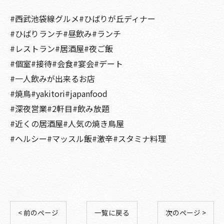
#西武池袋線グルメ#ひばりが丘ディナー
#ひばりランチ#昼飲み#ランチ
#レストラン#居酒屋#夜ご飯
#個室#接待#会食#宴会#デート
#一人飲みが出来るお店
#焼鳥#yakitori#japanfood
#深夜営業#2軒目#飲み放題
#近くの居酒屋#人気の焼き鳥屋
#ヘルシー#マッスル飯#激辛#スタミナ料理
< 前のページ
一覧に戻る
次のページ >