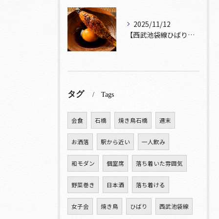
2025/11/12
【西武池袋線ひばりヶ丘駅】から徒歩5分圏内🚶‍♀️！
タグ
Tags
会食
石橋
焼き鳥石橋
週末
お洒落
駅から近い
一人飲み
和モダン
個室席
落ち着いた雰囲気
野菜巻き
日本酒
落ち着ける
女子会
焼き鳥
ひばり
西武池袋線