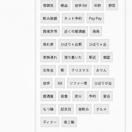
雰囲気
絶品
徒歩3分
砂肝
野菜
飲み放題
ネット予約
Pay Pay
西東京市
近くの居酒屋
焼鳥
隠れ家
ひばりヶ丘駅
ひばりヶ丘
家族連れ
落ち着いた
駅近
個室
忘年会
駅
クリスマス
おでん
徒歩
3分
ソファー席
ひばりが丘
居酒屋
和食
炭火
予約
宴会
もつ鍋
記念日
昼飲み
グルメ
ディナー
夜ご飯