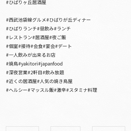
#ひばりヶ丘居酒屋
#西武池袋線グルメ#ひばりが丘ディナー
#ひばりランチ#昼飲み#ランチ
#レストラン#居酒屋#夜ご飯
#個室#接待#会食#宴会#デート
#一人飲みが出来るお店
#焼鳥#yakitori#japanfood
#深夜営業#2軒目#飲み放題
#近くの居酒屋#人気の焼き鳥屋
#ヘルシー#マッスル飯#激辛#スタミナ料理