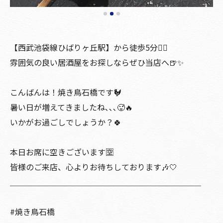
【西武池袋線ひばりヶ丘駅】から徒歩5分🚶‍♀️
雰囲気の良い居酒屋をお探しならぜひ当店へ🍺✨
こんばんは！焼き鳥石橋です🐓
暑い日が増えてきましたね､､､🥵🔥
いかがお過ごしでしょうか？🍀
本日お席に空きございます🈳
皆様のご来店、心よりお待ちしております🎶🤍
＿＿＿＿＿＿＿＿＿＿＿＿＿＿＿＿＿＿＿＿＿＿＿＿
#焼き鳥石橋