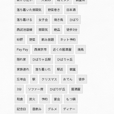
落ち着いた雰囲気
野菜巻き
日本酒
落ち着ける
女子会
焼き鳥
ひばり
西武池袋線
雰囲気
絶品
徒歩3分
砂肝
野菜
飲み放題
ネット予約
Pay Pay
西東京市
近くの居酒屋
焼鳥
隠れ家
ひばりヶ丘駅
ひばりヶ丘
家族連れ
落ち着いた
駅近
個室
忘年会
駅
クリスマス
おでん
徒歩
3分
ソファー席
ひばりが丘
居酒屋
和食
炭火
予約
宴会
もつ鍋
記念日
昼飲み
グルメ
ディナー