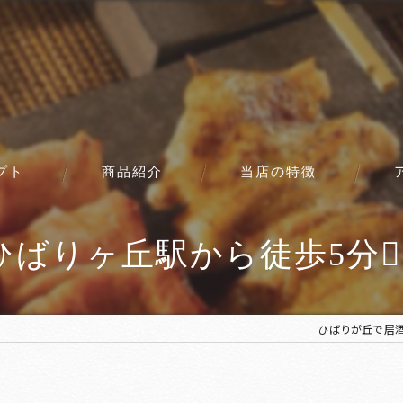
プト
商品紹介
当店の特徴
コース
ひばりヶ丘駅から徒歩5分🚶‍♀
ひばりが丘で居酒