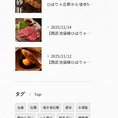
ひばりヶ丘駅から徒歩5分🚶‍♀️雰囲気の良い居酒屋をお探しな...
2025/11/14
【西武池袋線ひばりヶ丘駅】から徒歩5分🚶
2025/11/12
【西武池袋線ひばりヶ丘駅】から徒歩5分圏内🚶‍♀️！
タグ
Tags
会食
石橋
焼き鳥石橋
週末
お洒落
駅から近い
一人飲み
和モダン
個室席