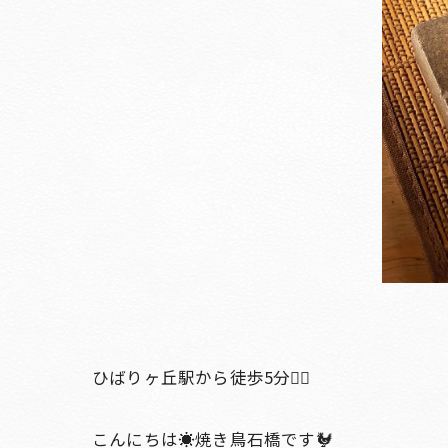
ひばりヶ丘駅から徒歩5分🚶‍♀️
こんにちは☀️焼き鳥石橋です🐓