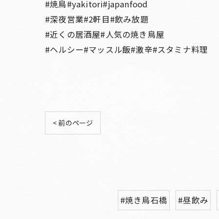
#焼鳥#yakitori#japanfood
#深夜営業#2軒目#飲み放題
#近くの居酒屋#人気の焼き鳥屋
#ヘルシー#マッスル飯#激辛#スタミナ料理
< 前のページ
#焼き鳥石橋
#昼飲み