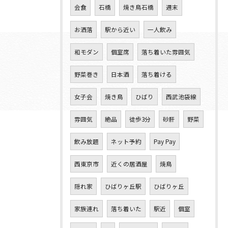
会食
石橋
焼き鳥石橋
週末
お洒落
駅から近い
一人飲み
和モダン
個室席
落ち着いた雰囲気
野菜巻き
日本酒
落ち着ける
女子会
焼き鳥
ひばり
西武池袋線
雰囲気
絶品
徒歩3分
砂肝
野菜
飲み放題
ネット予約
Pay Pay
西東京市
近くの居酒屋
焼鳥
隠れ家
ひばりヶ丘駅
ひばりヶ丘
家族連れ
落ち着いた
駅近
個室